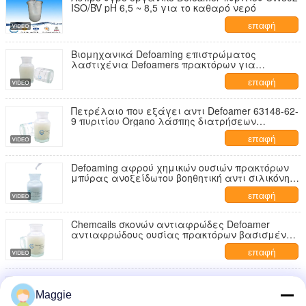
ISO/BV pH 6,5 ~ 8,5 για το καθαρό νερό
επαφή
Βιομηχανικά Defoaming επιστρώματος
λαστιχένια Defoamers πρακτόρων για
Polycarboxylates
επαφή
Πετρέλαιο που εξάγει αντι Defoamer 63148-62-
9 πυριτίου Organo λάσπης διατρήσεων
αφρίζοντας πρακτόρων
επαφή
Defoaming αφρού χημικών ουσιών πρακτόρων
μπύρας ανοξείδωτου βοηθητική αντι σιλικόνη
ελεύθερη
επαφή
Chemcails σκονών αντιαφρώδες Defoamer
αντιαφρώδους ουσίας πρακτόρων βασισμένο
στη σιλικόνη
επαφή
Εκτύπωση βάφοντας την ορυκτή
αναπαραγμένη βιομηχανία πετρελαίου δόση
Maggie
ινών Defoamer