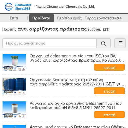
Yixing Cleanwater Chemicals Co.,Ltd.
Σπίτι
Προϊόντα
Περίπου εμείς
Γύρος εργοστασίων
>>
αντι αφρίζοντας πράκτορας
Ποιότητα
supplier.
(23)
Οργανικό defoamer πυριτίου του ISO/του BV,
υγρός αντι αφρίζοντας πράκτορας καθαρού
νερού
επαφή
Οργανικός βασισμένος στη σιλικόνη
αντιαφρώδης πράκτορας 26527-2011 GB/T για
10 ~ 30 καθαρό νερό ℃
επαφή
Αδύνατο ανιονικό οργανικό Defoamer πυριτίου
καθαρού νερού pH 6.5~8.5 ΜΒ/Τ 26527-2011
επαφή
Άσπρο υγρό οργανικό Defoamer πυριτίου CW802