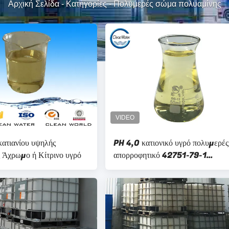
Αρχική Σελίδα
-
Κατηγορίες
-
Πολυμερές σώμα πολυαμίνης
ατιανίου υψηλής
PH 4,0 κατιονικό υγρό πολυμερές
 Άχρωμο ή Κίτρινο υγρό
απορροφητικό 42751-79-1
πολυαμίνης