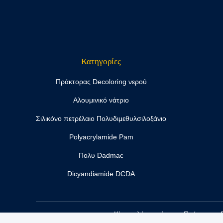
Κατηγορίες
Πράκτορας Decoloring νερού
Αλουμινικό νάτριο
Σιλικόνο πετρέλαιο Πολυδιμεθυλσιλοξάνιο
Polyacrylamide Pam
Πολυ Dadmac
Dicyandiamide DCDA
Κίνα καλός ποιότητας Πράκτορας D