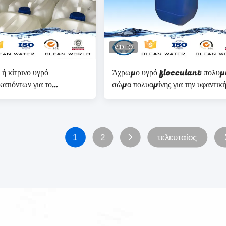
ή κίτρινο υγρό
Άχρωμο υγρό flocculant πολυμ
κατιόντων για το
σώμα πολυαμίνης για την υφαντικ
cation
καθαρίζοντας επεξεργασία πρακτό
1
2
τελευταίος