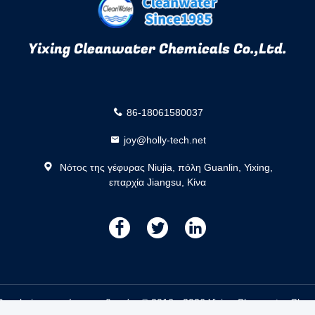
Yixing Cleanwater Chemicals Co.,Ltd.
86-18061580037
joy@holly-tech.net
Νότος της γέφυρας Niujia, πόλη Guanlin, Yixing,
επαρχία Jiangsu, Κίνα
描
描
描
述
述
述
ecoloring νερού προμηθευτής. © 2016 - 2026 Yixing Cleanwater Chemica