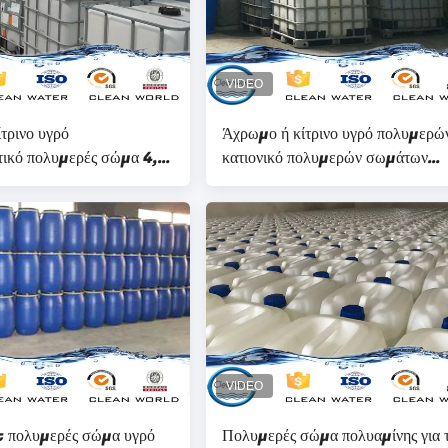
τρινο υγρό
Άχρωμο ή κίτρινο υγρό πολυμερώ
τικό πολυμερές σώμα 4,0
κατιονικό πολυμερών σωμάτων
AS no42751-79-1
πολυαμίνης
χημικών παραγόντων
 πολυμερές σώμα υγρό
Πολυμερές σώμα πολυαμίνης για 