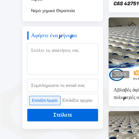
CAS 42751-
χημικών πα
Νερό χημικά Θεραπεία
Αφήστε ένα μήνυμα
Αβλαβές άφλ
πολυμερές υ
Επιλέξτε αρχείο
Επιλέξτε Αρχείο
για την αγν
ύδατος
Στείλετε