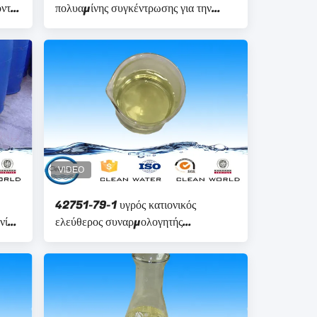
οντας
πολυαμίνης συγκέντρωσης για την
ER
κατεργασία ύδατος
42751-79-1 υγρός κατιονικός
νίας
ελεύθερος συναρμολογητής
πολυμερούς φορμαλδεΰδης
πολυαμίνης