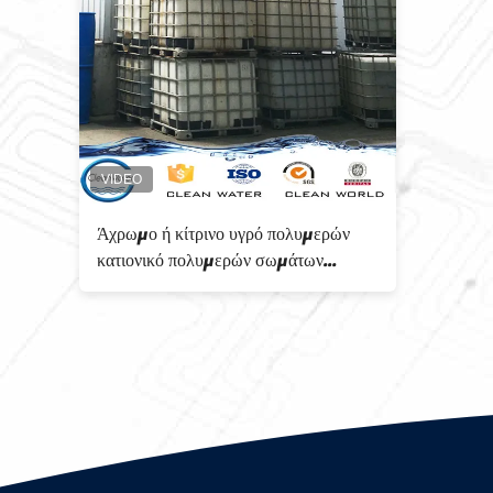
Υψηλός υγρός ή κίτρινος τύπος
Πολ
πολυαμίνης συγκέντρωσης για την
διε
κατεργασία ύδατος
πολ