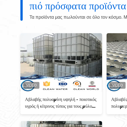
πιό πρόσφατα προϊόντα
Τα προϊόντα μας πωλούνται σε όλο τον κόσμο. Μπ
πολυμερές
PH 4,0 κατιονικό υγρό πολυμερές
427
αντική
απορροφητικό 42751-79-1
ελε
πρακτόρων
πολυαμίνης
πολ
πολ