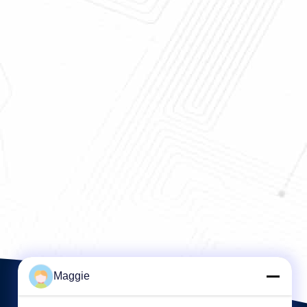
σώμα υγρό
Πολυαμίνη άχρωμο ή κίτρινο υγρό
ίνης
CAS 42751-79-1 ανασταλτικών
παραγόντων σχιστόλιθου
Maggie