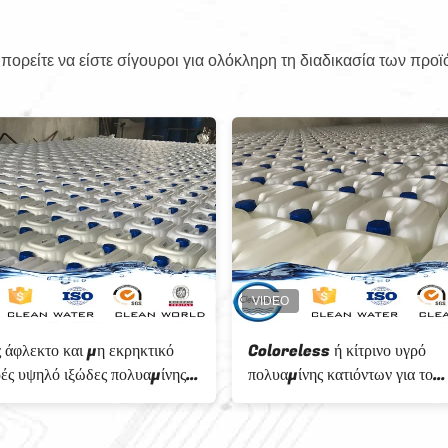
ορείτε να είστε σίγουροι για ολόκληρη τη διαδικασία των προϊ
51-79-1 υγρός κατιονικός
Άχρωμο ή κίτρινο υγρό π
ύθερος συναρμολογητής
σώμα κατεργασίας ύδατος
υμερούς φορμαλδεΰδης
με το BV ISO
υαμίνης