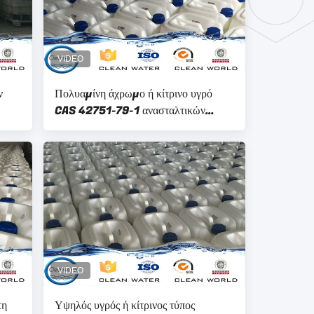
ν
Πολυαμίνη άχρωμο ή κίτρινο υγρό
CAS 42751-79-1 ανασταλτικών
παραγόντων σχιστόλιθου
τη
Υψηλός υγρός ή κίτρινος τύπος