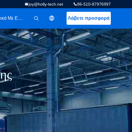
joy@holly-tech.net
86-510-87976997
Σχετικά Με Εμάς
Λάβετε προσφορά
描述
ης