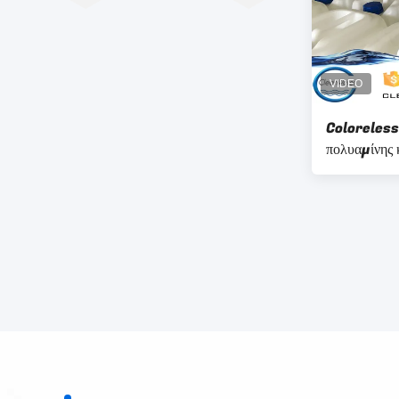
Coloreless 
πολυαμίνης 
demulsifi