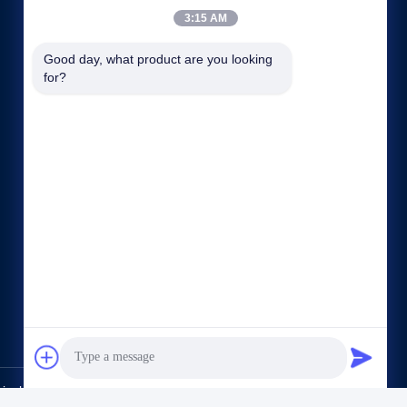
3:15 AM
Good day, what product are you looking 
for?
Γρήγοροι σύνδεσμοι
Εταιρικό Προφίλ
Γύρος εργοστασίων
Ποιοτικός έλεγχος
Sitemap
Πολιτική απορρήτου
επαφή
ls Co.,Ltd.. All Rights Reserved.