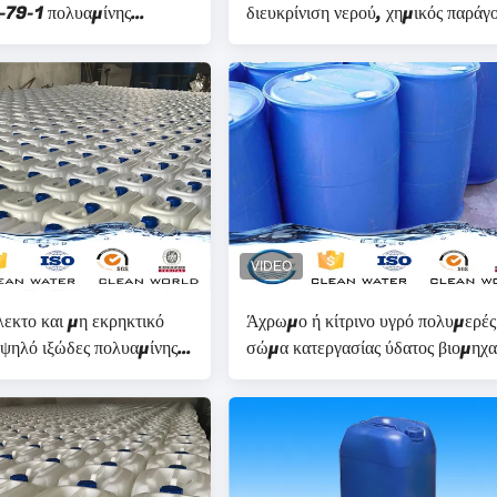
79-1 πολυαμίνης
διευκρίνιση νερού, χημικός παράγ
ραγόντων
πολυαιθυλενίου από CLEANWAT
εκτο και μη εκρηκτικό
Άχρωμο ή κίτρινο υγρό πολυμερές
ψηλό ιξώδες πολυαμίνης
σώμα κατεργασίας ύδατος βιομηχα
ότητα 50% κατεργασίας
με το BV ISO