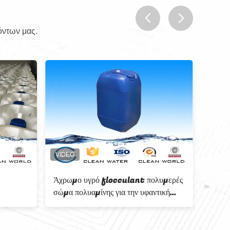
όντων μας.
prev
next
ολυμερές
Άχρωμο ή κίτρινο υγρό
 βιομηχανίας
αποτελεσματικό πολυμερές σώμα 4,0
~ 7,0 pH CAS no42751-79-1
πολυαμίνης χημικών παραγόντων