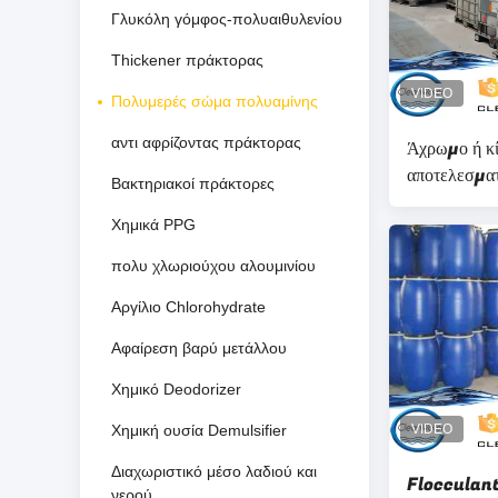
Γλυκόλη γόμφος-πολυαιθυλενίου
Thickener πράκτορας
Πολυμερές σώμα πολυαμίνης
αντι αφρίζοντας πράκτορας
Άχρωμο ή κί
αποτελεσμα
Βακτηριακοί πράκτορες
~ 7,0 pH C
Χημικά PPG
πολυαμίνης 
πολυ χλωριούχου αλουμινίου
Αργίλιο Chlorohydrate
Αφαίρεση βαρύ μετάλλου
Χημικό Deodorizer
Χημική ουσία Demulsifier
Διαχωριστικό μέσο λαδιού και
Flocculant
νερού