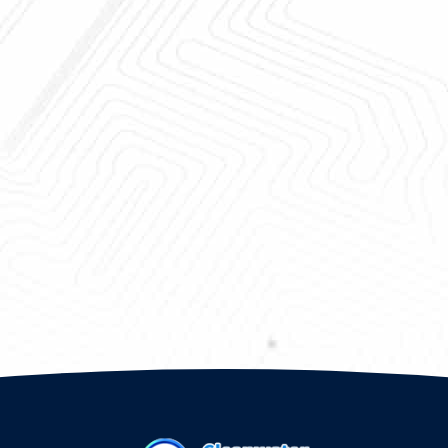
υμερές σώμα πολυαμίνης για τη
Flocculant πολυμερές 
υκρίνιση νερού, χημικός παράγοντας
CAS 42751-79-1 πολυαμ
υαιθυλενίου από CLEANWATER
χημικών παραγόντων