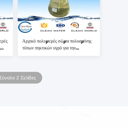
ερές
Αρχικό πολυμερές σώμα πολυαμίνης
ή
τύπων πηκτικών υγρό για την
ρων
κατεργασία ύδατος αποβλήτων
Σύνολο 2 Σελίδες