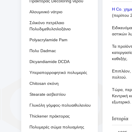
Πράκτορας Decoloring νερού
Η Co. χημ
Αλουμινικό νάτριο
(περίπου 
Σιλικόνο πετρέλαιο
Ειδικευόμ
Πολυδιμεθυλσιλοξάνιο
αστικών λυ
Polyacrylamide Pam
Τα προϊόντ
Πολυ Dadmac
κατεργασί
καθεξής.
Dicyandiamide DCDA
Επιπλέον,
Υπεραπορροφητικό πολυμερές
πολτού.
Chitosan σκόνη
Τώρα, περ
Stearate ασβεστίου
Κεντρική κ
εξωτερικό.
Γλυκόλη γόμφος-πολυαιθυλενίου
Thickener πράκτορας
Ιστορία
Πολυμερές σώμα πολυαμίνης