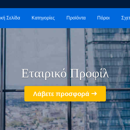
κή Σελίδα
Κατηγορίες
Προϊόντα
Πόροι
Εταιρικό Προφίλ
Λάβετε προσφορά