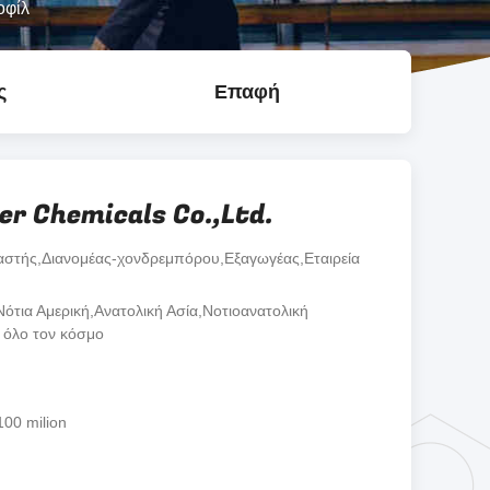
οφίλ
ς
Επαφή
er Chemicals Co.,Ltd.
στής,Διανομέας-χονδρεμπόρου,Εξαγωγέας,Εταιρεία
Νότια Αμερική,Ανατολική Ασία,Νοτιοανατολική
 όλο τον κόσμο
100 milion