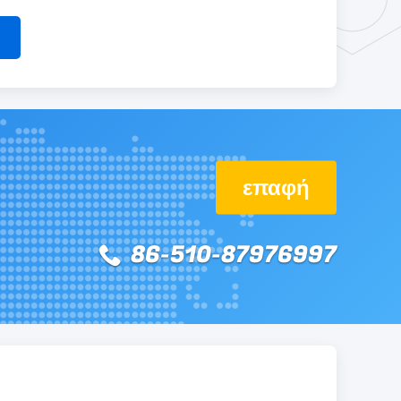
επαφή
86-510-87976997