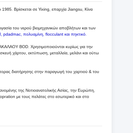
1985. Βρίσκεται σε Yixing, επαρχία Jiangsu, Κίνα
εργασία του νερού βιομηχανικών αποβλήτων και των
M, pdadmac, πολυαμίνη,
flocculant και πηκτικό.
υ ΒΑΚΑΛΑΟΥ BOD. Χρησιμοποιούνται κυρίως για την
κευή χάρτου, εκτύπωση, μεταλλεία, μελάνι και ούτω
κτορας διατήρησης στην παραγωγή του χαρτιού & του
ανομένης της Νοτιοανατολικής Ασίας, την Ευρώπη,
opration με τους πελάτες στο εσωτερικό και στο