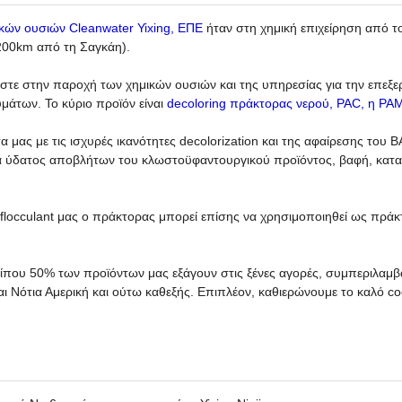
ικών ουσιών Cleanwater Yixing, ΕΠΕ
ήταν στη χημική επιχείρηση από το 
200km από τη Σαγκάη).
αστε στην παροχή των χημικών ουσιών και της υπηρεσίας για την επεξ
μάτων. Το κύριο προϊόν είναι
decoloring πράκτορας νερού, PAC, η PA
α μας με τις ισχυρές ικανότητες decolorization και της αφαίρεσης το
α ύδατος αποβλήτων του κλωστοϋφαντουργικού προϊόντος, βαφή, κατασ
 flocculant μας ο πράκτορας μπορεί επίσης να χρησιμοποιηθεί ως πρά
ίπου 50% των προϊόντων μας εξάγουν στις ξένες αγορές, συμπεριλαμβ
αι Νότια Αμερική και ούτω καθεξής. Επιπλέον, καθιερώνουμε το καλό co