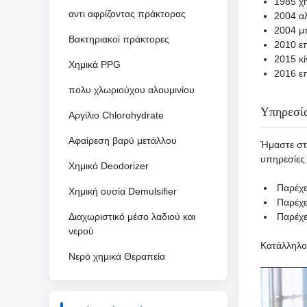
1985
χ
αντι αφρίζοντας πράκτορας
2004 α
2004 μ
Βακτηριακοί πράκτορες
2010 επ
2015 κί
Χημικά PPG
2016 επ
πολυ χλωριούχου αλουμινίου
Υπηρεσί
Αργίλιο Chlorohydrate
Αφαίρεση βαρύ μετάλλου
Ήμαστε στ
υπηρεσίες 
Χημικό Deodorizer
Παρέχε
Χημική ουσία Demulsifier
Παρέχετ
Διαχωριστικό μέσο λαδιού και
Παρέχε
νερού
Κατάλληλο 
Νερό χημικά Θεραπεία