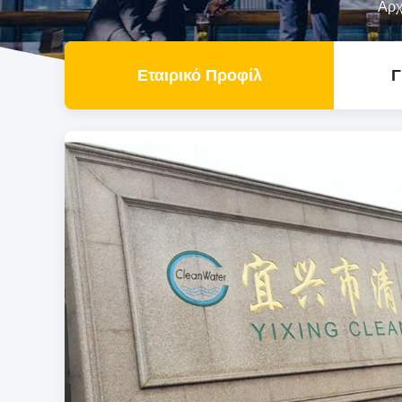
Αρχ
Εταιρικό Προφίλ
Γ