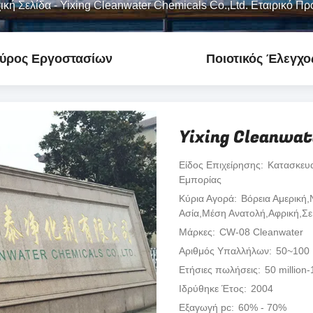
ική Σελίδα
-
Yixing Cleanwater Chemicals Co.,Ltd. Εταιρικό Πρ
ύρος Εργοστασίων
Ποιοτικός Έλεγχο
Yixing Cleanwat
Είδος Επιχείρησης
Κατασκευα
Εμπορίας
Κύρια Αγορά
Βόρεια Αμερική,
Ασία,Μέση Ανατολή,Αφρική,Σε
Μάρκες
CW-08 Cleanwater
Αριθμός Υπαλλήλων
50~100
Ετήσιες πωλήσεις
50 million-
Ιδρύθηκε Έτος
2004
Εξαγωγή pc
60% - 70%