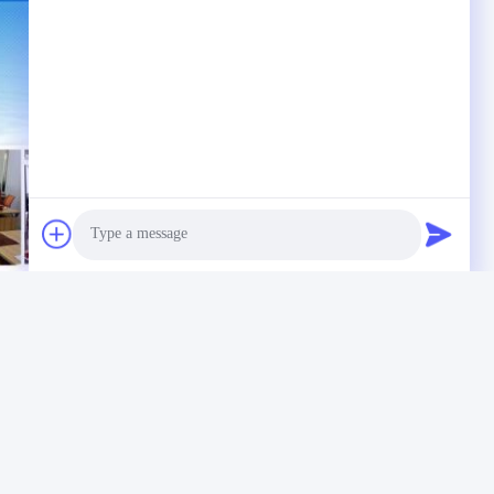
Photo
Video Call
Audio Call