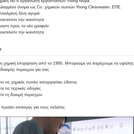
ημική No.6 οργάνωση εργοστασίων Yixing Niujia
λλαγμένο όνομα ως
Co. χημικών ουσιών Yixing Cleanwater, ΕΠΕ.
πααλμένη ξένη αγορά
εκτείνετε την ικανότητα
νηση προς το νέο γραφείο
εκτείνετε την ικανότητα
α
η χημική επιχείρηση από το 1985. Μπορούμε να παρέχουμε τα υψηλής π
δοκιμής περιοχών για σας.
τε τις χημικές ουσίες κατεργασίας ύδατος
ε τις τεχνικές οδηγίες
τε τη δοκιμή περιοχών
προϊόν επιλογής για τους πελάτες