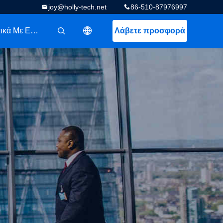
joy@holly-tech.net
86-510-87976997
Σχετικά Με Εμάς
Λάβετε προσφορά
描述