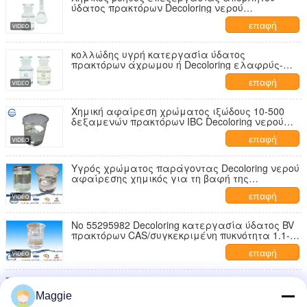
ύδατος πρακτόρων Decoloring νερού
αφαίρεσης χρώματος
επαφή
κολλώδης υγρή κατεργασία ύδατος
πρακτόρων άχρωμου ή Decoloring ελαφρύς-
χρώματος, πράκτορας κατεργασίας ύδατος
επαφή
για τη βιομηχανία κλωστοϋφαντουργίας
Χημική αφαίρεση χρώματος ιξώδους 10-500
δεξαμενών πρακτόρων IBC Decoloring νερού
βοηθητική
επαφή
Υγρός χρώματος παράγοντας Decoloring νερού
αφαίρεσης χημικός για τη βαφή της
κατεργασίας ύδατος αποβλήτων
επαφή
Νο 55295982 Decoloring κατεργασία ύδατος BV
πρακτόρων CAS/συγκεκριμένη πυκνότητα 1.1-
1.3 του ISO
επαφή
55295982 χημικό Decolorant για το υφαντικό
πολυμερές σώμα φορμαλδεΰδης Dicyandiamide
Maggie
απόβλητου ύδατος