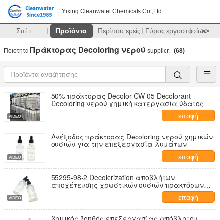
Yixing Cleanwater Chemicals Co.,Ltd.
Σπίτι
Προϊόντα
Περίπου εμείς
Γύρος εργοστασίων
>>
Πράκτορας Decoloring νερού
Ποιότητα
supplier.
(68)
50% πράκτορας Decolor CW 05 Decolorant
Decoloring νερού χημική κατεργασία ύδατος
επαφή
Ανέξοδος πράκτορας Decoloring νερού χημικών
ουσιών για την επεξεργασία λυμάτων
επαφή
55295-98-2 Decolorization αποβλήτων
αποχέτευσης χρωστικών ουσιών πρακτόρων
Decoloring νερού Flocculant
επαφή
Χημικός βοηθός επεξεργασίας απόβλητου