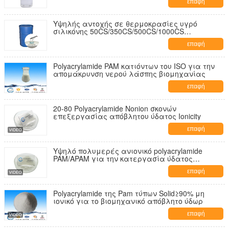
επαφή
Υψηλής αντοχής σε θερμοκρασίες υγρό
σιλικόνης 50CS/350CS/500CS/1000CS
Πολυδιμεθυλοσυλοξάνες Pdms
επαφή
Polyacrylamide PAM κατιόντων του ISO για την
απομάκρυνση νερού λάσπης βιομηχανίας
επαφή
20-80 Polyacrylamide Nonion σκονών
επεξεργασίας απόβλητου ύδατος Ionicity
επαφή
Υψηλό πολυμερές ανιονικό polyacrylamide
PAM/APAM για την κατεργασία ύδατος
αποβλήτων μεταλλείας
επαφή
Polyacrylamide της Pam τύπων Solid≥90% μη
ιονικό για το βιομηχανικό απόβλητο ύδωρ
επαφή