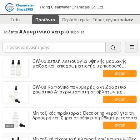
Yixing Cleanwater Chemicals Co.,Ltd.
Σπίτι
Προϊόντα
Περίπου εμείς
Γύρος εργοστασίων
>>
Αλουμινικό νάτριο
Ποιότητα
supplier.
CW-05 Διπλή λειτουργία υψηλής μοριακής
μάζας και αποχρωματιστής με ποσοστό
αποχρωματισμού 95%
επαφή
CW-08 Κατιονικό πολυμερές αντιδραστικό
χρωστικό Αποχρωματιστή αποβλήτων με
ποσοστό αποχρωματισμού 99% και
επαφή
απομάκρυνση COD 80% για τα υφαντικά
απόβλητα
Μη τοξικός πράκτορας Decoloring νερού για τη
δροσερή και ξηρά αποθήκευση 25kg/την τσάντα
επαφή
Μη τοξικό άχρωμο ή ελαφρύ χρώμα κολλώδες