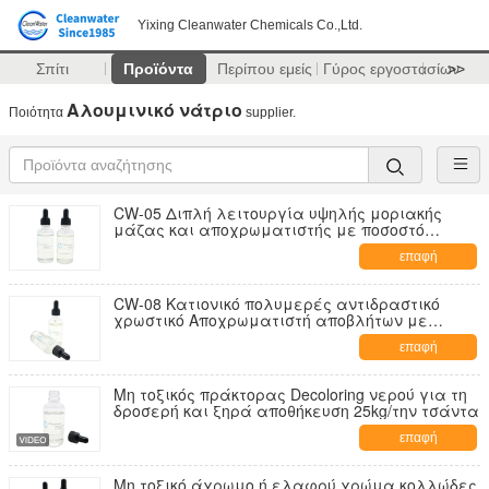
Yixing Cleanwater Chemicals Co.,Ltd.
Σπίτι
Προϊόντα
Περίπου εμείς
Γύρος εργοστασίων
>>
Αλουμινικό νάτριο
Ποιότητα
supplier.
CW-05 Διπλή λειτουργία υψηλής μοριακής
μάζας και αποχρωματιστής με ποσοστό
αποχρωματισμού 95%
επαφή
CW-08 Κατιονικό πολυμερές αντιδραστικό
χρωστικό Αποχρωματιστή αποβλήτων με
ποσοστό αποχρωματισμού 99% και
επαφή
απομάκρυνση COD 80% για τα υφαντικά
απόβλητα
Μη τοξικός πράκτορας Decoloring νερού για τη
δροσερή και ξηρά αποθήκευση 25kg/την τσάντα
επαφή
Μη τοξικό άχρωμο ή ελαφρύ χρώμα κολλώδες