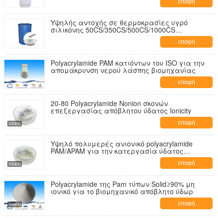
επαφή
Υψηλής αντοχής σε θερμοκρασίες υγρό
σιλικόνης 50CS/350CS/500CS/1000CS
Πολυδιμεθυλοσυλοξάνες Pdms
επαφή
Polyacrylamide PAM κατιόντων του ISO για την
απομάκρυνση νερού λάσπης βιομηχανίας
επαφή
20-80 Polyacrylamide Nonion σκονών
επεξεργασίας απόβλητου ύδατος Ionicity
επαφή
Υψηλό πολυμερές ανιονικό polyacrylamide
PAM/APAM για την κατεργασία ύδατος
αποβλήτων μεταλλείας
επαφή
Polyacrylamide της Pam τύπων Solid≥90% μη
ιονικό για το βιομηχανικό απόβλητο ύδωρ
επαφή