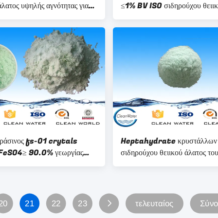
άλατος υψηλής αγνότητας για
≤1% BV ISO σιδηρούχου θειι
ργασία ύδατος
άλατος κατεργασίας ύδατος
ράσινος fs-01 crytals
Heptahydrate κρυστάλλων
 FeSO4≥ 90.0% γεωργίας
σιδηρούχου θειικού άλατος το
ου θειικού άλατος διαλυτός
/ISO πολυμερές σώμα για το
πρόστυμμα στη βαφή του μαλ
CAS 231-753-5
20
21
22
23
τελευταίος
Σύνο