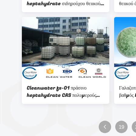
heptahydrate σιδηρούχου θειικού
θειικού 
άλατος για τη texile βιομηχανία
την κατε
Cleanwater fs-01 πράσινο
Γαλαζοπ
heptahydrate CAS πολυμερούς
βαθμός
σιδηρούχου θειικού άλατος Νο 231-
σιδηρούχ
753-5
19