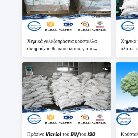
Χημικά γαλαζοπράσινα κρύσταλλα
Χημικά 
σιδηρούχου θειικού άλατος για το
άλατος κ
σίδηρο που περιέχει τον καταλύτη
καθαρισ
Πράσινο Vitriol του BV/του ISO
Κρύσταλ