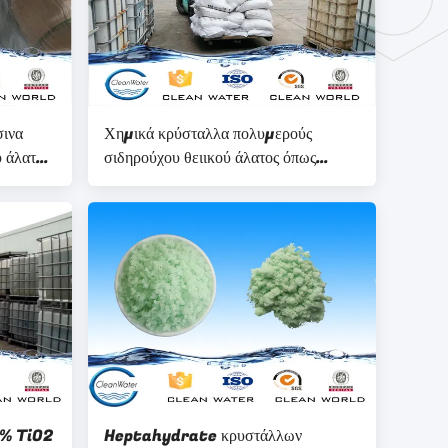
σινα
Χημικά κρύσταλλα πολυμερούς
 άλατος
σιδηρούχου θειικού άλατος όπως
α των
δηκτικά στη βαφή του μαλλιού
Ο BOD
0% TiO2
Heptahydrate κρυστάλλων