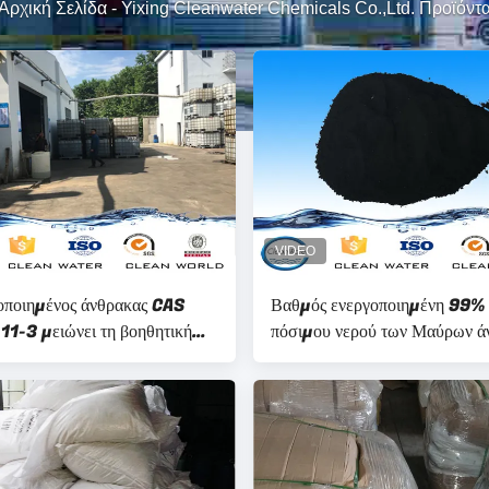
Αρχική Σελίδα
-
Yixing Cleanwater Chemicals Co.,Ltd. Προϊόντ
οποιημένος άνθρακας CAS
Βαθμός ενεργοποιημένη 99%
1-3 μειώνει τη βοηθητική
πόσιμου νερού των Μαύρων ά
ημικών ουσιών πρακτόρων
με το ISO
ΛΆΩΝ