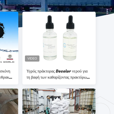
α
 σκόνη
Υγρός πράκτορας Decolor νερού για
νθρακα
τη βαφή των καθαρίζοντας πρακτόρων
κατεργασίας ύδατος αποβλήτων