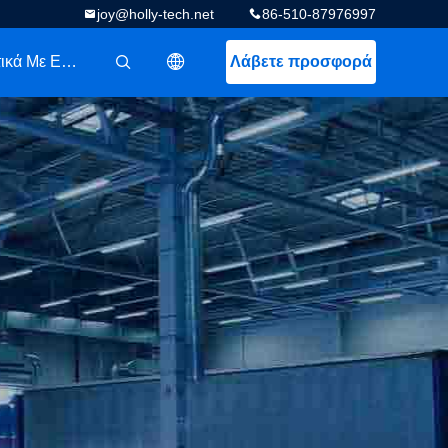
joy@holly-tech.net
86-510-87976997
Σχετικά Με Εμάς
Λάβετε προσφορά
描述