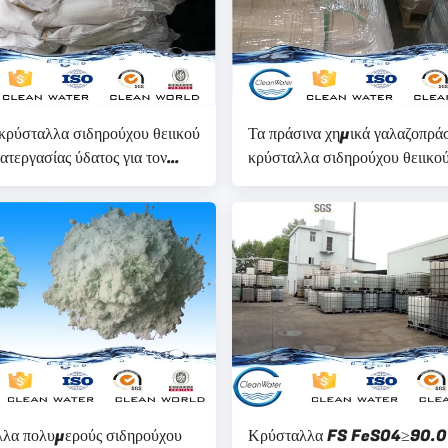
κρύσταλλα σιδηρούχου θειικού
Τα πράσινα χημικά γαλαζοπρά
ατεργασίας ύδατος για τον
κρύσταλλα σιδηρούχου θειικού
μό νερού
cleanwater για τη δολοφονί
βακτηριδίων με το BV ISO
απομακρύνουν το ΒΑΚΑΛΆ
λα πολυμερούς σιδηρούχου
Κρύσταλλα FS FeSO4≥90.