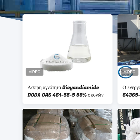
Άσπρη αγνότητα Dicyandiamide
Ο ενεργ
DCDA CAS 461-58-5 99% σκονών
64365-1
σκόνη χ
ΒΑΚΑ