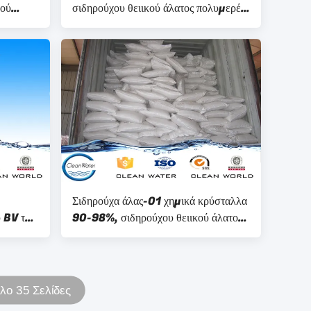
κού
σιδηρούχου θειικού άλατος πολυμερές
σώμα για την κατεργασία ύδατος
Σιδηρούχα άλας-01 χημικά κρύσταλλα
υ BV το
90-98%, σιδηρούχου θειικού άλατος
σιδηρούχου θειικού άλατος καθαρότητα
λιού
90%-98%
λο 35 Σελίδες