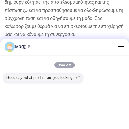
δημιουργικότητας, της αποτελεσματικότητας και της
πίστωσης» και να προσπαθήσουμε να ολοκληρώσουμε τη
σύγχρονη τάση και να οδηγήσουμε τη μόδα. Σας
καλωσορίζουμε θερμά για να επισκεφτούμε την επιχείρησή
μας και να κάνουμε τη συνεργασία.
Maggie
Recommended Products
9:44 AM
Good day, what product are you looking for?
 υψηλής
Κυανουρική όξινη
Isocyanuric όξινες
Κρυστάλλοι που
Ppg-
τητας
κατεργασία
κοκκώδεις
συγκρατούν το
Πολυπροπ
ριούχου
ύδατος πισινών
C3H3N3O3
νερό
Cas 2532
α με την
χημικών ουσιών
χημικές ουσίες
Πολυακρυλικό
Πολυπροπ
ρη τιμή
κατεργασίας
Καλίου Υπερ-
ύδατος υψηλής
απορροφητικό
Γλώσσα αλλαγής
αγνότητας 99%
Πολυμερές Sap
CYA
Για Καλλιέργειες
Greek
Πεδίου