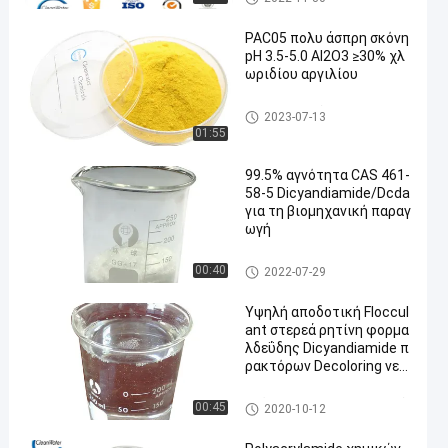
υ
PAC05 πολυ άσπρη σκόνη
pH 3.5-5.0 Al2O3 ≥30% χλ
ωριδίου αργιλίου
πολυ χλωριούχου αλουμινίο
2023-07-13
υ
01:55
99.5% αγνότητα CAS 461-
58-5 Dicyandiamide/Dcda
για τη βιομηχανική παραγ
ωγή
Dicyandiamide DCDA
00:40
2022-07-29
Υψηλή αποδοτική Floccul
ant στερεά ρητίνη φορμα
λδεΰδης Dicyandiamide π
ρακτόρων Decoloring νερ
ού
Πράκτορας Decoloring νερού
00:45
2020-10-12