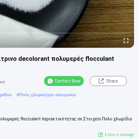
ίτρινο decolorant πολυμερές flocculant
Contact Now
Share
ews
ριδίου
#
Πολυ χλωριούχου αλουμινίου
πολυμερές flocculant περιεκτικότητας σε Στοιχείο Πολυ χλωρίδιο
lubles ικαν...
View More
Leave a message