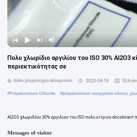
Πολυ χλωρίδιο αργιλίου του ISO 30% Al2O3 κ
περιεκτικότητας σε
πολυ χλωριούχου αλουμινίου
2023-04-19
524 vi
#
Polyaluminium Chloride
#
polyaluminium κατεργασία ύδατος χλω
Al2O3 χλωριδίου 30% αργιλίου του ISO πολυ κίτρινο decolorant 
αργιλίου Pac-02 Al2O3 ικανοποιημένα % ≥ 29 Basicity % 60-100 Inso
Messages of visitor