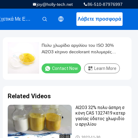
joy@holly-tech.net
86-510-87976997
Σχετικά Με Εμάς
Λάβετε προσφορά
描述
Πολυ χλωρίδιο αργιλίου του ISO 30%
Al2O3 κίτρινο decolorant πολυμερές
flocculant περιεκτικότητας σε
Contact Now
Learn More
Related Videos
Al2O3 32% πολυ άσπρη σ
κόνη CAS 1327419 κατερ
γασίας ύδατος χλωριδίο
υ αργιλίου
πολυ χλωριούχου αλουμινίο
00:46
2022-11-30