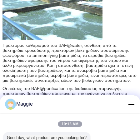
Πράκτορας καθαρισμού του BAF@water, σύνθεση από τα
βακτηρίδια κροκύδωσης πρακτόρων βακτηριδίων συσσώρευσης
φωσφόρου, τα ammonifying βακτηρίδια, τα αερόβια βακτηρίδια
βακτηριδίων αφαίρεσης του νίτρου και αφαίρεσης του νίτρου και
άλλο μικροοργανισμό. Και η αποσύνθεση, βακτηρίδια έχει τη στενή
ολοκλήρωση των βακτηριδίων, και τα αναερόβια βακτηρίδια και
προαιρετικά βακτηρίδια, αερόβια βακτηρίδια, είναι περισσότερες από
μια βακτηριακές συνυπάρξεις ειδών των βιολογικών συστημάτων.
Οι πιέσεις του BAF@purification της διαδικασίας παραγωγής
πρακτόρων βακτηριδίων σύμφωνα με την ανάγκη να επιλεχτεί ο
συνδυασμός βελτιστοποίησης στόχου, που χρησιμοποιούν την
προηγμένη βιοτεχνολογία οι αεροβικοί μικροοργανισμοί και μικτός ο
Maggie
οξυγόνο πολιτισμός σε μια ορισμένη αναλογία, και ο μεταβολισμός
των μικροβίων στο στάδιο της αύξησής τους θα παραγάγουν τη
χρήσιμη γραμμή προϊόντων στην αμοιβαία αύξηση του
υποστρώματος και της πρώτης ύλης, και μέσω αμοιβαίου του
10:13 AM
συμβιοτικού, πολλαπλασιασμός της γραμμής σε μια σύνθετη σχέση,
σταθερή δομή, χαρακτηρίζουν ένα ευρύ φάσμα της μικροβιακής
Good day, what product are you looking for?
κοινότητας με ποικίλα βακτηρίδια.