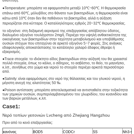
ανάπτυξη.
●Temperature: μπορέστε να εφαρμοστείτε μεταξύ 10℃~60℃. Η θερμοκρασία
επάνω από 60℃, μόλυβδος στο θάνατο των βακτηριδίων, η θερμοκρασία είναι
κάτω από 10℃ όταν δεν θα πεθάνουν τα βακτηρίδια, αλλά η αύξηση
περιορίζεται στα κύτταρα. Ο καταλληλότερος εχθρός 20~32℃ θερμοκρασίας.
το οξυγόνο: στη δεξαμενή αερισμού της επεξεργασίας απόβλητου ύδατος,
διαλυμένο οξυγόνο τουλάχιστον 2mg/L Περιέχει την υψηλή ανθεκτικότητα της
οικογένειας των βακτηριδίων στην ταχύτητα μεταβολισμού και υποβάθμισης
ουσιών στόχων που επιταχύνει σε αρκετό οξυγόνο 5~7 φορές. Στις ανάγκες
εδαφολογικής αποκατάστασης το κατάλληλο χαλαρό έδαφος έθρεψε ή
εξαερισμός.
●Trace στοιχεία: το ιδιόκτητο είδος βακτηριδίων στην αύξησή του θα χρειαστεί
πολλά στοιχεία, όπως το κάλιο, ο σίδηρος, το ασβέστιο, το θείο, το μαγνήσιο,
κ.λπ., συνήθως στο χώμα και νερού το στοιχείο περιέχει αρκετά περισσότερο
από.
●Salinity: είναι εφαρμόσιμος στο νερό της θάλασσας και του γλυκού νερού, η
μέγιστη ανοχή της αλατότητας 50 ‰.
●Poison αντίσταση: μπορέστε αποτελεσματικά να αντισταθείτε στην τοξικότητα
των χημικών ουσιών, συμπεριλαμβανομένου του χλωριδίου, του κυανιδίου και
των βαριών μετάλλων, κ.λπ.
Case1:
Νερό τοπίων γειτονιών Lvcheng από Zhejiang Hangzhou
Πριν από το κενό επεξεργασίας:
κανόνας
BOD5
CODCr
SS
Nh3-ν