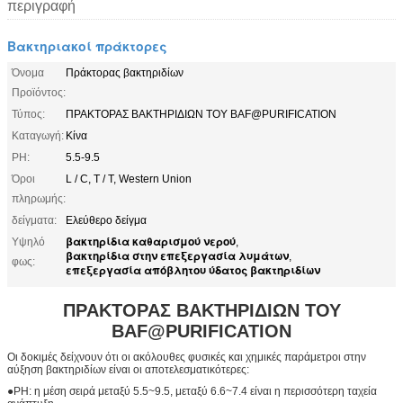
περιγραφή
Βακτηριακοί πράκτορες
Όνομα
Πράκτορας βακτηριδίων
Προϊόντος:
Τύπος:
ΠΡΑΚΤΟΡΑΣ ΒΑΚΤΗΡΙΔΙΩΝ ΤΟΥ BAF@PURIFICATION
Καταγωγή:
Κίνα
PH:
5.5-9.5
Όροι
L / C, T / T, Western Union
πληρωμής:
δείγματα:
Ελεύθερο δείγμα
βακτηρίδια καθαρισμού νερού
Υψηλό
,
βακτηρίδια στην επεξεργασία λυμάτων
,
φως:
επεξεργασία απόβλητου ύδατος βακτηριδίων
ΠΡΑΚΤΟΡΑΣ ΒΑΚΤΗΡΙΔΙΩΝ ΤΟΥ
BAF@PURIFICATION
Οι δοκιμές δείχνουν ότι οι ακόλουθες φυσικές και χημικές παράμετροι στην
αύξηση βακτηριδίων είναι οι αποτελεσματικότερες:
●PH: η μέση σειρά μεταξύ 5.5~9.5, μεταξύ 6.6~7.4 είναι η περισσότερη ταχεία