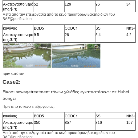
Ακατέργαστο νερό
52
129
96
34
(mg/$l*l)
Μετά από την επεξεργασία από το κενό πρακτόρων βακτηριδίων του
BAF@purification:
κανόνας
BOD5
CODCr
SS
Nh3-ν
Ακατέργαστο νερό
9.5
26
5.4
4.2
(mg/$l*l)
πριν κατόπιν
Case2:
Είκοσι sewagetreatment τόνων χιλιάδες εγκαταστάσεων σε Hubei
Songzi
Πριν από το κενό επεξεργασίας:
κανόνας
BOD5
CODCr
SS
Nh3-ν
Ακατέργαστο νερό
350
857
316
157
(mg/$l*l)
Μετά από την επεξεργασία από το κενό πρακτόρων βακτηριδίων του
BAF@purification: