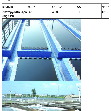
κανόνας
BOD5
CODCr
SS
Nh3-ν
Ακατέργαστο νερό
14.5
46.8
9.6
13.6
(mg/$l*l)