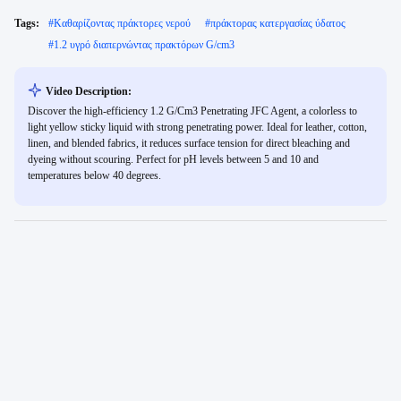
Tags:
#
Καθαρίζοντας πράκτορες νερού
#
πράκτορας κατεργασίας ύδατος
#
1.2 υγρό διαπερνώντας πρακτόρων G/cm3
Video Description:
Discover the high-efficiency 1.2 G/Cm3 Penetrating JFC Agent, a colorless to
light yellow sticky liquid with strong penetrating power. Ideal for leather, cotton,
linen, and blended fabrics, it reduces surface tension for direct bleaching and
dyeing without scouring. Perfect for pH levels between 5 and 10 and
temperatures below 40 degrees.