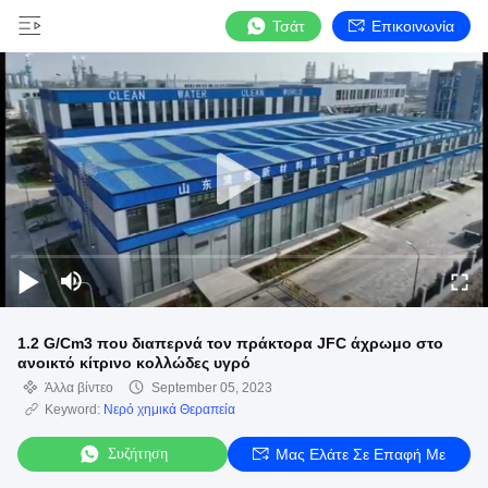
Τσάτ
Επικοινωνία
1.2 G/Cm3 που διαπερνά τον πράκτορα JFC άχρωμο στο
ανοικτό κίτρινο κολλώδες υγρό
Άλλα βίντεο
September 05, 2023
Keyword:
Νερό χημικά Θεραπεία
Συζήτηση
Μας Ελάτε Σε Επαφή Με